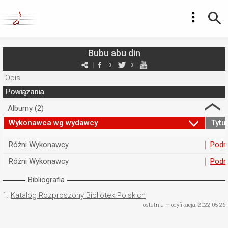
Bubu abu din
0
0
Opis
Powiązania
Albumy (2)
Wykonawca wg wydawcy
Tytuł
Różni Wykonawcy
Podr
Różni Wykonawcy
Podr
Bibliografia
1.
Katalog Rozproszony Bibliotek Polskich
ostatnia modyfikacja: 2022-05-26