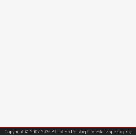
Copyright ©
2007-2026 Biblioteka Polskiej Piosenki
. Zapoznaj się