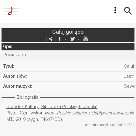
Całuj gorąco
0
0
Opis
Powiązania
Tytuł:
Całuj
Autor słów:
Jastr
Autor muzyki:
Sewen
Bibliografia
1.
Ośrodek Kultury „Biblioteka Polskiej Piosenki”
Płyta: Różni wykonawca,
Polskie szlagiery. Odpływają kawiarenki
,
MTJ 2019 (sygn. F4647/CD).
ostatnia modyfikacja: 2026-07-22