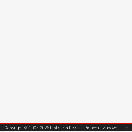
Copyright ©
2007-2026 Biblioteka Polskiej Piosenki
. Zapoznaj się