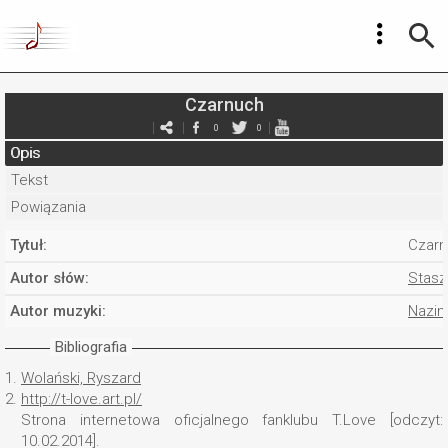
Czarnuch
0
0
Opis
Tekst
Powiązania
Tytuł:
Czarn
Autor słów:
Stasz
Autor muzyki:
Nazim
Bibliografia
1.
Wolański, Ryszard
2.
http://t-love.art.pl/
Strona internetowa oficjalnego fanklubu T.Love [odczyt:
10.02.2014].