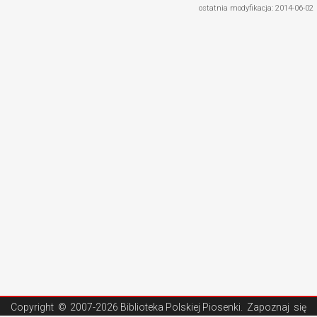
ostatnia modyfikacja: 2014-06-02
Copyright ©
2007-2026 Biblioteka Polskiej Piosenki
. Zapoznaj się