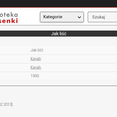
Kategorie
Jak liść
Jak liść
Kayah
Kayah
1995
2.2013].