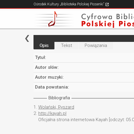
Ośrodek Kultury „Biblioteka Polskiej Piosenki”
Opis
Tekst
Powiązania
Tytuł:
Autor słów:
Autor muzyki:
Data powstania:
Bibliografia
1.
Wolański, Ryszard
2.
http://kayah.pl
Oficjalna strona internetowa Kayah [odczyt: 05.0