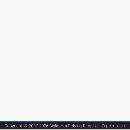
Copyright ©
2007-2026 Biblioteka Polskiej Piosenki
. Zapoznaj się