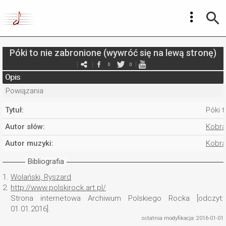
Póki to nie zabronione (wywróć się na lewą stronę)
0
0
Opis
Powiązania
Tytuł:
Póki 
Autor słów:
Kobr
Autor muzyki:
Kobr
Bibliografia
1.
Wolański, Ryszard
2.
http://www.polskirock.art.pl/
Strona internetowa Archiwum Polskiego Rocka [odczyt:
01.01.2016].
ostatnia modyfikacja: 2016-01-01