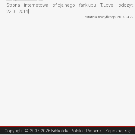
Strona internetowa oficjalnego fanklubu T.Love [odczyt:
22.01.2014].
ostatnia modyfikacja: 2014-04-29
Copyright ©
2007-2026 Biblioteka Polskiej Piosenki
. Zapoznaj się