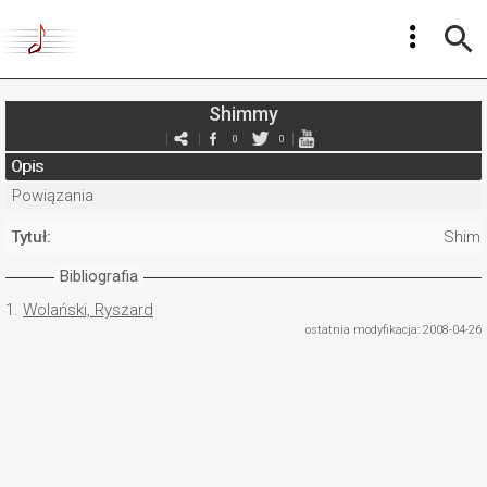
Shimmy
0
0
Opis
Powiązania
Tytuł:
Shim
Bibliografia
1.
Wolański, Ryszard
ostatnia modyfikacja: 2008-04-26