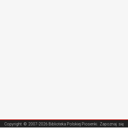
Copyright ©
2007-2026 Biblioteka Polskiej Piosenki
. Zapoznaj się