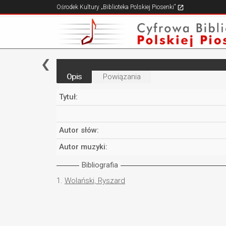
Ośrodek Kultury „Biblioteka Polskiej Piosenki”
Opis
Powiązania
Tytuł:
Autor słów:
Autor muzyki:
Bibliografia
1.
Wolański, Ryszard