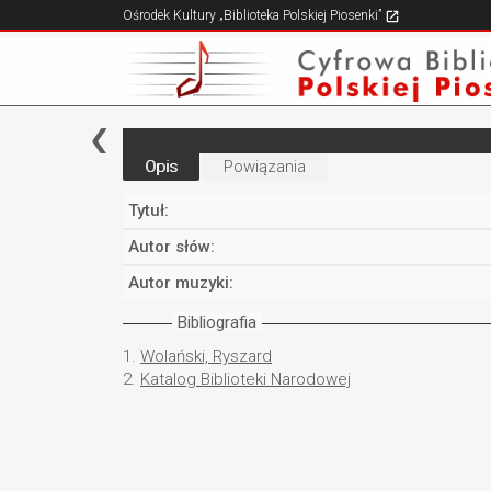
Ośrodek Kultury „Biblioteka Polskiej Piosenki”
Opis
Powiązania
Tytuł:
Autor słów:
Autor muzyki:
Bibliografia
1.
Wolański, Ryszard
2.
Katalog Biblioteki Narodowej