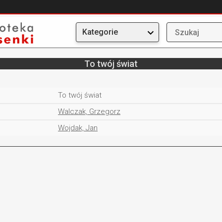
Kategorie
To twój świat
To twój świat
Walczak, Grzegorz
Wojdak, Jan