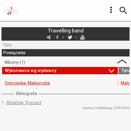
Travelling band
0
0
Opis
Powiązania
Albumy (1)
Wykonawca wg wydawcy
Tytuł
Ostrowska, Małgorzata
Małg
Bibliografia
1.
Wolański, Ryszard
ostatnia modyfikacja: 2018-03-20