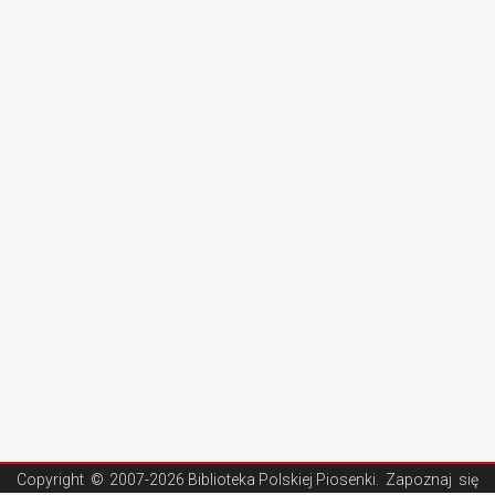
Copyright ©
2007-2026 Biblioteka Polskiej Piosenki
. Zapoznaj się