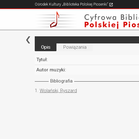
Ośrodek Kultury „Biblioteka Polskiej Piosenki”
Opis
Powiązania
Tytuł:
Autor muzyki:
Bibliografia
1.
Wolański, Ryszard