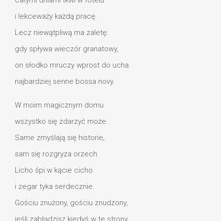
Całymi dniami tkwi w fotelu
i lekceważy każdą pracę.
Lecz niewątpliwą ma zaletę:
gdy spływa wieczór granatowy,
on słodko mruczy wprost do ucha
najbardziej senne bossa novy.
W moim magicznym domu
wszystko się zdarzyć może.
Same zmyślają się historie,
sam się rozgryza orzech.
Licho śpi w kącie cicho
i zegar tyka serdecznie.
Gościu znużony, gościu znudzony,
jeśli zabłądzisz kiedyś w te strony,