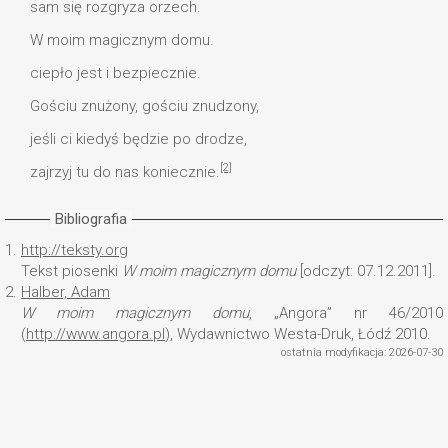
sam się rozgryza orzech.
W moim magicznym domu.
ciepło jest i bezpiecznie.
Gościu znużony, gościu znudzony,
jeśli ci kiedyś będzie po drodze,
[2]
zajrzyj tu do nas koniecznie.
Bibliografia
1.
http://teksty.org
Tekst piosenki
W moim magicznym domu
[odczyt: 07.12.2011].
2.
Halber, Adam
W moim magicznym domu
, „Angora” nr 46/2010
(
http://www.angora.pl
), Wydawnictwo Westa-Druk, Łódź 2010.
ostatnia modyfikacja: 2026-07-30