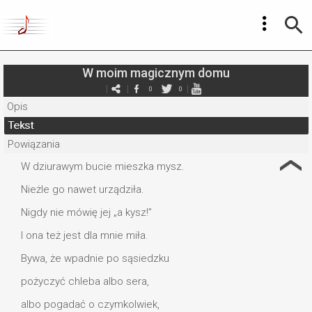
W moim magicznym domu
0
0
Opis
Tekst
Powiązania
W dziurawym bucie mieszka mysz.
Nieżle go nawet urządziła.
Nigdy nie mówię jej „a kysz!”
I ona też jest dla mnie miła.
Bywa, że wpadnie po sąsiedzku
pożyczyć chleba albo sera,
albo pogadać o czymkolwiek,