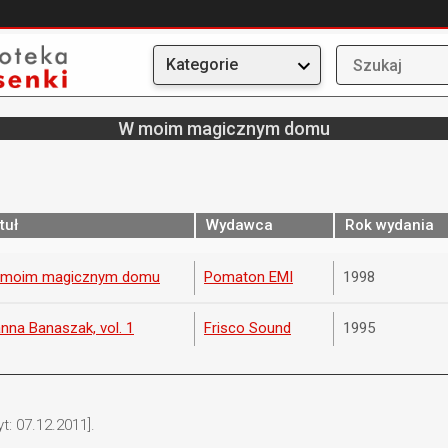
Kategorie
W moim magicznym domu
tuł
Wydawca
Rok wydania
moim magicznym domu
Pomaton EMI
1998
nna Banaszak, vol. 1
Frisco Sound
1995
t: 07.12.2011].