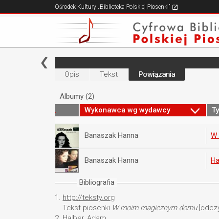
Ośrodek Kultury „Biblioteka Polskiej Piosenki”
Opis
Tekst
Powiązania
Albumy (2)
Wykonawca wg wydawcy
Ty
Banaszak Hanna
W 
Banaszak Hanna
Ha
Bibliografia
1.
http://teksty.org
Tekst piosenki
W moim magicznym domu
[odczy
2.
Halber, Adam