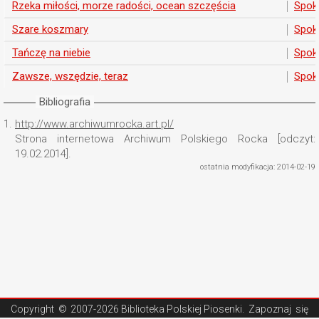
Rzeka miłości, morze radości, ocean szczęścia
Spok
Szare koszmary
Spok
Tańczę na niebie
Spok
Zawsze, wszędzie, teraz
Spok
Bibliografia
1.
http://www.archiwumrocka.art.pl/
Strona internetowa Archiwum Polskiego Rocka [odczyt:
19.02.2014].
ostatnia modyfikacja: 2014-02-19
Copyright ©
2007-2026 Biblioteka Polskiej Piosenki
. Zapoznaj się