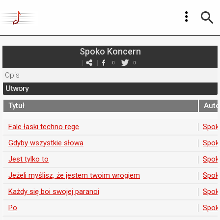
Spoko Koncern
0
0
Opis
Utwory
Tytuł
Auto
Fale łaski techno rege
Spok
Gdyby wszystkie słowa
Spok
Jest tylko to
Spok
Jeżeli myślisz, że jestem twoim wrogiem
Spok
Każdy się boi swojej paranoi
Spok
Po
Spok