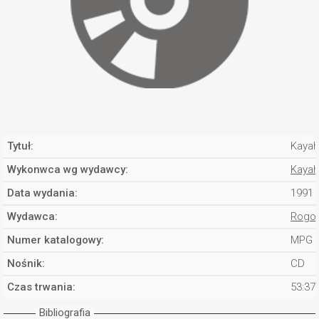
Tytuł:
Kayah
Wykonwca wg wydawcy:
Kayah
Data wydania:
1991
Wydawca:
Rogo
Numer katalogowy:
MPG 
Nośnik:
CD
Czas trwania:
53:37
Bibliografia