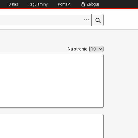
O nas
Regulaminy
Kontakt
Zaloguj
⋯
Na stronie: