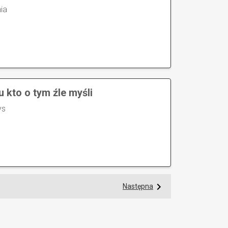
ia
u kto o tym źle myśli
ys
Następna