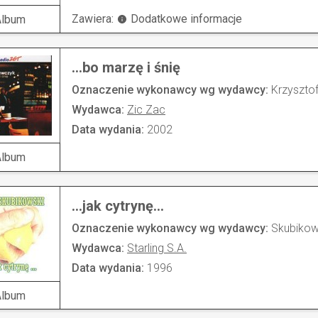
Zawiera:
Dodatkowe informacje
Album
...bo marzę i śnię
Oznaczenie wykonawcy wg wydawcy:
Krzyszto
Wydawca:
Zic Zac
Data wydania:
2002
Album
...jak cytrynę...
Oznaczenie wykonawcy wg wydawcy:
Skubikow
Wydawca:
Starling S.A.
Data wydania:
1996
Album