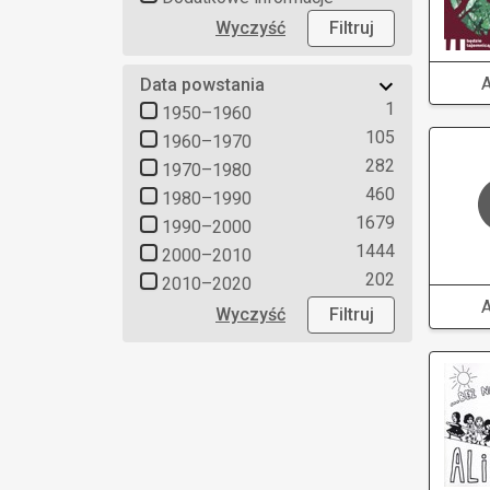
Wyczyść
Filtruj
Data powstania
1
1950–1960
105
1960–1970
282
1970–1980
460
1980–1990
1679
1990–2000
1444
2000–2010
202
2010–2020
Wyczyść
Filtruj