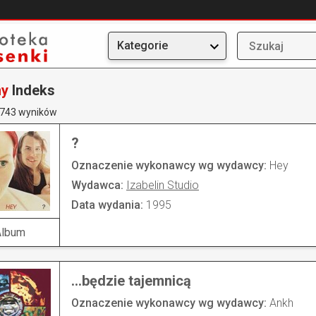
Kategorie
my
Indeks
4743 wyników
?
Oznaczenie wykonawcy wg wydawcy:
Hey
Wydawca:
Izabelin Studio
Data wydania:
1995
Album
...będzie tajemnicą
Oznaczenie wykonawcy wg wydawcy:
Ankh