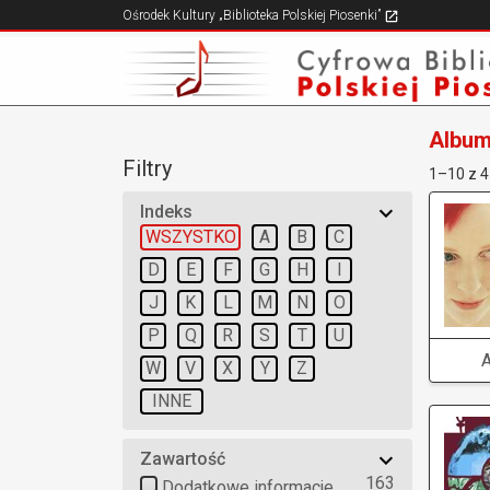
Ośrodek Kultury „Biblioteka Polskiej Piosenki”
Albu
Filtry
1–10 z 
Indeks
WSZYSTKO
A
B
C
D
E
F
G
H
I
J
K
L
M
N
O
P
Q
R
S
T
U
W
V
X
Y
Z
INNE
Zawartość
163
Dodatkowe informacje