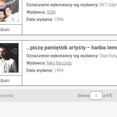
Oznaczenie wykonawcy wg wydawcy:
EKT Gdyn
Wydawca:
SDM
Data wydania:
1996
Album
...piszę pamiętnik artysty – hańba tem
Oznaczenie wykonawcy wg wydawcy:
Stan Bor
Wydawca:
Nike Records
Data wydania:
1994
Album
przednia
Strona
z 475