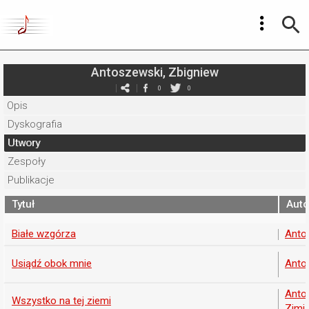
Antoszewski, Zbigniew
0
0
Opis
Dyskografia
Utwory
Zespoły
Publikacje
Tytuł
Auto
Białe wzgórza
Anto
Usiądź obok mnie
Anto
Anto
Wszystko na tej ziemi
Zimiń