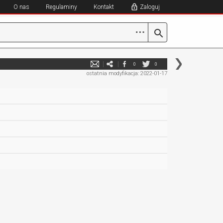
O nas
Regulaminy
Kontakt
Zaloguj
⋯
0
0
ostatnia modyfikacja: 2022-01-17