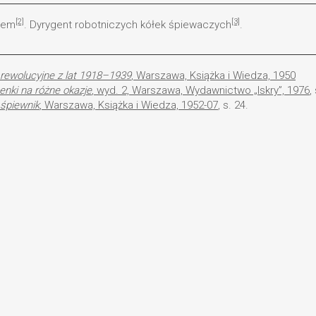
[2]
[3]
orem
. Dyrygent robotniczych kółek śpiewaczych
.
i rewolucyjne z lat 1918–1939
, Warszawa, Książka i Wiedza, 1950
osenki na różne okazje
, wyd. 2, Warszawa, Wydawnictwo „Iskry”, 1976
,
 śpiewnik
, Warszawa, Książka i Wiedza, 1952-07
, s. 24.