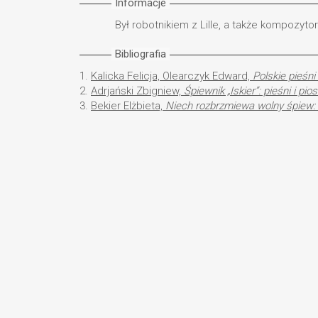
Informacje
Był robotnikiem z Lille, a także kompozyt
Bibliografia
1.
Kalicka Felicja, Olearczyk Edward,
Polskie pieśn
2.
Adrjański Zbigniew,
Śpiewnik „Iskier”: pieśni i pi
3.
Bekier Elżbieta,
Niech rozbrzmiewa wolny śpiew: