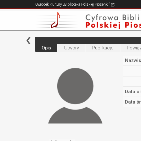
Ośrodek Kultury „Biblioteka Polskiej Piosenki”
Opis
Utwory
Publikacje
Powiąz
Nazwis
Data u
Data śm