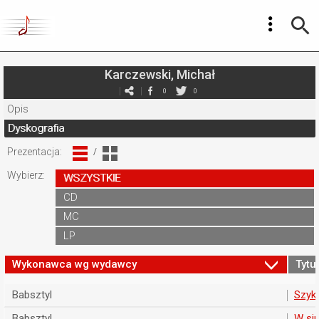
Karczewski, Michał
0
0
Opis
Dyskografia
Prezentacja:
/
Wybierz:
WSZYSTKIE
CD
MC
LP
Wykonawca wg wydawcy
Tytuł
Babsztyl
Szyku
Babsztyl
W sin