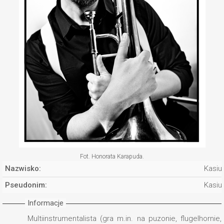
Fot. Honorata Karapuda.
Nazwisko:
Kasiu
Pseudonim:
Kasiu
Informacje
Multiinstrumentalista (gra m.in. na puzonie, flugelhornie,