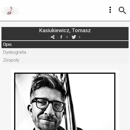
Kasiukiewicz, Tomasz
0
0
Opis
Dyskografia
Zespoły