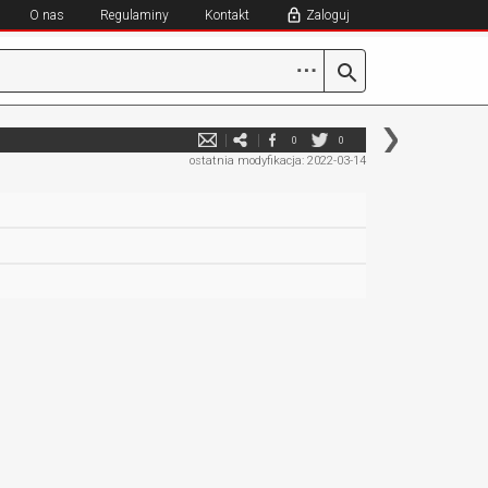
O nas
Regulaminy
Kontakt
Zaloguj
⋯
0
0
ostatnia modyfikacja: 2022-03-14