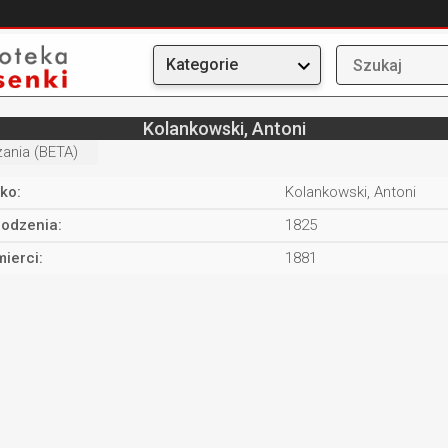
Kategorie
Kolankowski, Antoni
ania (BETA)
ko:
Kolankowski, Antoni
rodzenia:
1825
ierci:
1881