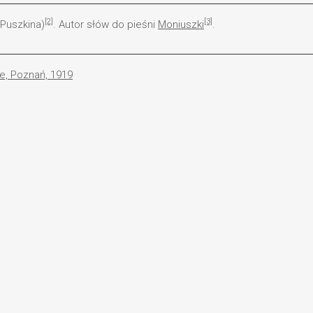
[2]
[3]
 Puszkina)
. Autor słów do pieśni
Moniuszki
.
e, Poznań, 1919