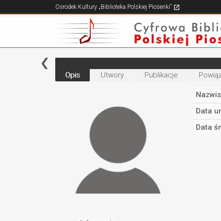
Ośrodek Kultury „Biblioteka Polskiej Piosenki”
Opis
Utwory
Publikacje
Powiąz
Nazwis
Data u
Data śm