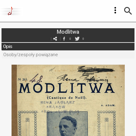
Modlitwa
0
0
Opis
Osoby/zespoły powiązane