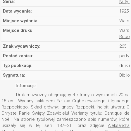
Seria:
Nuty 
Data wydania:
1925 
Miejsce wydania:
Wars
Miejsce druku:
Wars
Robot
Znak wydawniczy:
265
Postać zapisu:
partyt
Typ publikacji:
druk 
Sygnatura:
Biblio
Infomacje
Druk muzyczny obejmujący 4 strony o wymiarach 20 na
15 cm. Wydany nakładem Feliksa Grąbczewskiego i Ignacego
Rzepeckiego. Skład główny: Ignacy Rzepecki. Incipit utworu: O
Chryste Panie Święty Zbawicielu! Warianty tytułu: Cantique de
Noël. Na stronie tytułowej zamieszczono spis numerów, które
ukazały się w tej serii: 187–211 oraz zdjęcie
Aleksandra