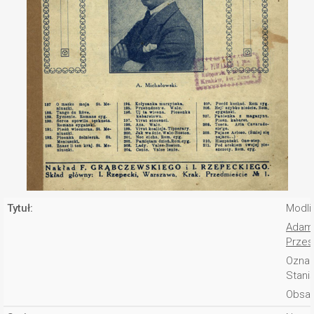
Tytuł:
Modli
Adam,
Przes
Oznac
Stani
Obsad