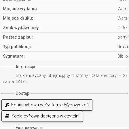
Miejsce wydania:
Wars
Miejsce druku:
Wars
Znak wydawniczy:
G. 672
Postać zapisu:
partyt
Typ publikacji:
druk 
Sygnatura:
Biblio
Infomacje
Druk muzyczny obejmujący 4 strony. Data cenzury – 27
marca 1897 r.
Dostęp
Kopia cyfrowa w Systemie Wypożyczeń
Kopia cyfrowa dostępna w czytelni
Finansowanie