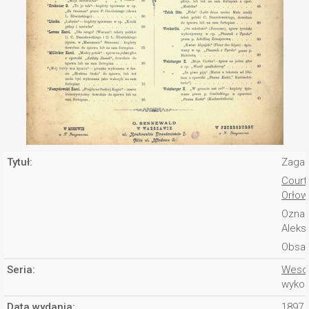
Tytuł:
Zagad
Courto
Orłow
Oznac
Aleks
Obsad
Seria:
Wesoł
wykon
Data wydania:
1897 