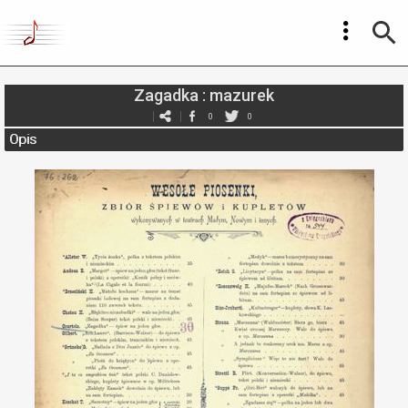
Zagadka : mazurek
0
0
Opis