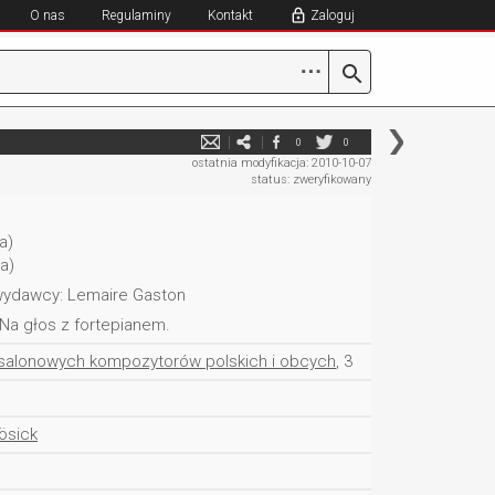
O nas
Regulaminy
Kontakt
Zaloguj
⋯
0
0
ostatnia modyfikacja: 2010-10-07
status: zweryfikowany
a)
a)
wydawcy: Lemaire Gaston
Na głos z fortepianem.
salonowych kompozytorów polskich i obcych
, 3
ösick