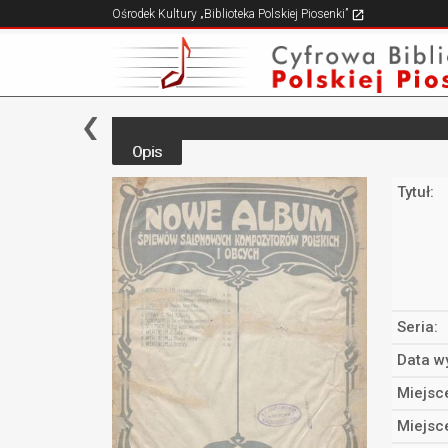
Ośrodek Kultury „Biblioteka Polskiej Piosenki”
Opis
Tytuł:
Seria:
Data w
Miejsc
Miejsc