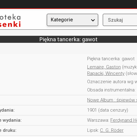
Kategorie
Piękna tancerka: gawot
Piękna tancerka: gawot
Lemaire, Gaston
(muzyk
Rapacki, Wincenty
(słow
Oznaczenie autora wg 
Obsada instrumentalna: 
Nowe Album : śpiewów 
ydania:
1901 (data cenzury)
e wydania:
Warszawa:
Ferdynand H
e druku:
Lipsk:
C. G. Röder