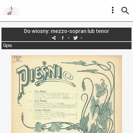
Do wiosny: mezzo-sopran lub tenor
0
0
Opis