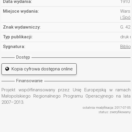
Data wydania:
1910 
Miejsce wydania:
Wars
i Spó
Znak wydawniczy:
G. 42
Typ publikacji:
druk 
Sygnatura:
Biblio
Dostęp
Kopia cyfrowa dostępna online
Finansowanie
Projekt współfinansowany przez Unię Europejską w ramach
Małopolskiego Regionalnego Programu Operacyjnego na lata
2007–2013.
ostatnia modyfikacja: 2017-07-05
status: zweryfikowany