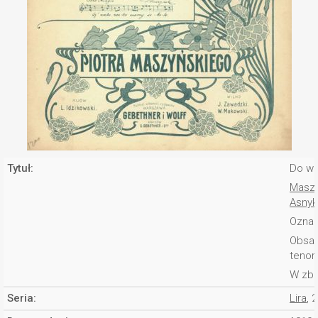
Tytuł:
Do wi
Maszy
Asnyk
Oznac
Obsad
tenor
W zbi
Seria:
Lira
, 