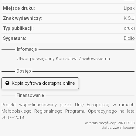
Miejsce druku:
Lipsk
Znak wydawniczy:
K.S.J
Typ publikacji:
druk 
Sygnatura:
Biblio
Infomacje
Utwór poświęcony Konradowi Zawiłowskiemu.
Dostęp
Kopia cyfrowa dostępna online
Finansowanie
Projekt współfinansowany przez Unię Europejską w ramach
Małopolskiego Regionalnego Programu Operacyjnego na lata
2007–2013.
ostatnia modyfikacja: 2021-05-13
status: zweryfikowany