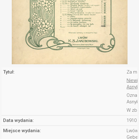
Tytuł:
Za mo
Niewi
Asnyk
Oznac
Asny
W zbi
Data wydania:
1910 
Miejsce wydania:
Lwów
Gebet