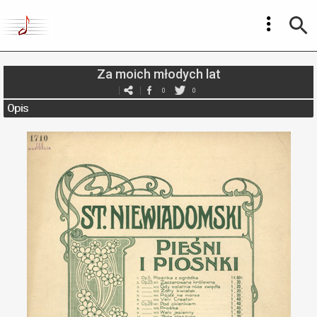
Za moich młodych lat
0
0
Opis