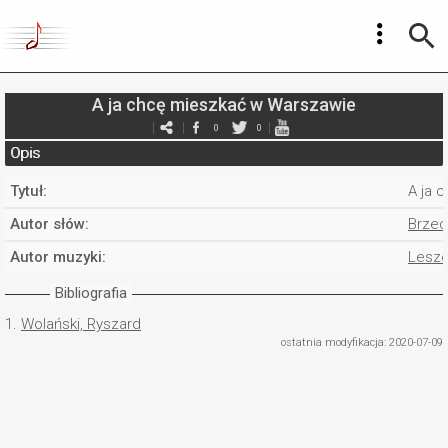
A ja chcę mieszkać w Warszawie
0
0
Opis
Tytuł:
A ja 
Autor słów:
Brzec
Autor muzyki:
Leszc
Bibliografia
1.
Wolański, Ryszard
ostatnia modyfikacja: 2020-07-09