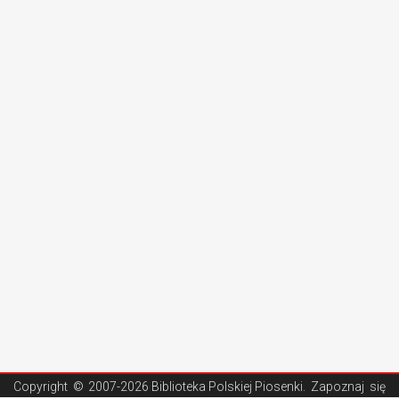
Copyright ©
2007-2026 Biblioteka Polskiej Piosenki
. Zapoznaj się