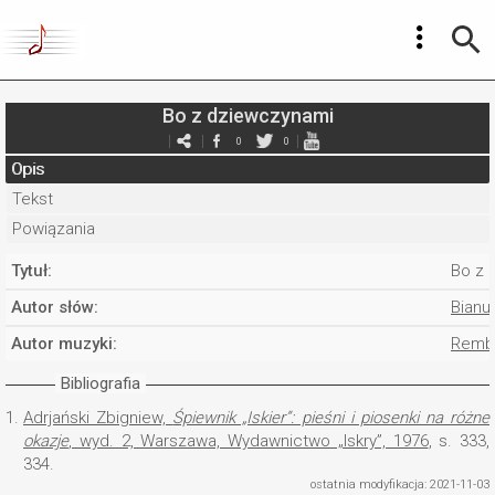
Bo z dziewczynami
0
0
Opis
Tekst
Powiązania
Tytuł:
Bo z 
Autor słów:
Bianu
Autor muzyki:
Rembo
Bibliografia
1.
Adrjański Zbigniew,
Śpiewnik „Iskier”: pieśni i piosenki na różne
okazje
, wyd. 2, Warszawa, Wydawnictwo „Iskry”, 1976
, s. 333,
334.
ostatnia modyfikacja: 2021-11-03