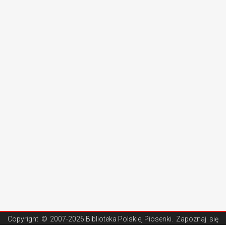
Copyright ©
2007-2026 Biblioteka Polskiej Piosenki
. Zapoznaj się