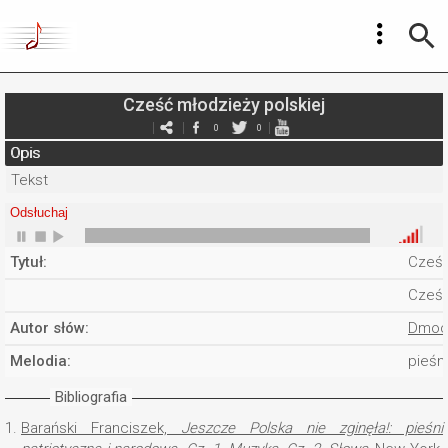
Cześć młodzieży polskiej
0
0
Opis
Tekst
Odsłuchaj
Tytuł:
Cześć
Cześć
Autor słów:
Dmoch
Melodia:
pieśn
Bibliografia
1.
Barański Franciszek,
Jeszcze Polska nie zginęła!: pieśni