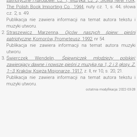
patriotyczne i narodowe
. Cz. 1, Muzyka. Cz. 2, Słowa
, New York,
The Polish Book Importing Co., 1944
, nuty cz. 1, s. 44; słowa
cz. 2, s. 49.
Publikacja nie zawiera informacji na temat autora tekstu i
muzyki utworu.
2.
Straszewicz Marzenna,
Ojców naszych śpiew: pieśni
patriotyczne
, Komorów, Prometeusz, 1992
, nr 54.
Publikacja nie zawiera informacji na temat autora muzyki
utworu.
3.
Świerczek Wendelin,
Śpiewniczek młodzieży polskiej:
zawierający dawne i nowsze pieśni z muzyką na 1, 2 i 3 głosy
. Z.
1–3
, Kraków, Księża Misjonarze, 1917
, z. II, nr 10, s. 20, 21.
Publikacja nie zawiera informacji na temat autora tekstu i
muzyki utworu.
ostatnia modyfikacja: 2022-03-28