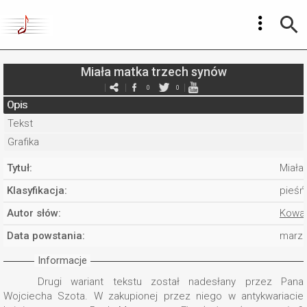
Miała matka trzech synów
0
0
Opis
Tekst
Grafika
Tytuł:
Miała
Klasyfikacja:
pieśń
Autor słów:
Kowal
Data powstania:
marze
Informacje
Drugi wariant tekstu został nadesłany przez Pana
Wojciecha Szota. W zakupionej przez niego w antykwariacie