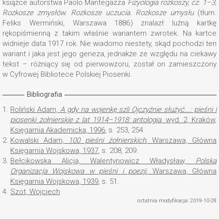
książce autorstwa Paolo Mantegazza
Fizyologia rozkoszy, cz. 1–3,
Rozkosze zmysłów. Rozkosze uczucia. Rozkosze umysłu
(tłum.
Feliks Wermiński, Warszawa 1886) znalazł luźną kartkę
rękopiśmienną z takim właśnie wariantem zwrotek. Na kartce
widnieje data 1917 rok. Nie wiadomo niestety, skąd pochodzi ten
wariant i jaka jest jego geneza, jednakże ze względu na ciekawy
tekst – różniący się od pierwowzoru, został on zamieszczony
w Cyfrowej Bibliotece Polskiej Piosenki.
Bibliografia
1.
Roliński Adam,
A gdy na wojenkę szli Ojczyźnie służyć...: pieśni i
piosenki żołnierskie z lat 1914–1918: antologia
, wyd. 2, Kraków,
Księgarnia Akademicka, 1996
, s. 253, 254.
2.
Kowalski Adam,
100 pieśni żołnierskich
, Warszawa, Główna
Księgarnia Wojskowa, 1937
, s. 208, 209.
3.
Bełcikowska Alicja, Walentynowicz Władysław,
Polska
Organizacja Wojskowa w pieśni i poezji
, Warszawa, Główna
Księgarnia Wojskowa, 1939
, s. 51.
4.
Szot, Wojciech
ostatnia modyfikacja: 2019-10-28