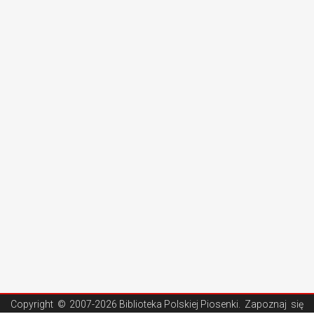
Copyright ©
2007-2026 Biblioteka Polskiej Piosenki
. Zapoznaj się