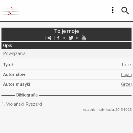
To je moje
0
0
Opis
Powiązania
Tytuł:
To je
Autor słów:
Łojan
Autor muzyki:
Grześ
Bibliografia
1.
Wolański, Ryszard
ostatnia modyfikacja: 2015-10-25