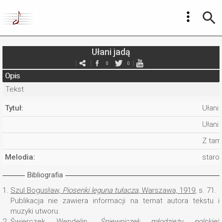
Ułani jadą
0
0
Opis
Tekst
Tytuł:
Ułani 
Ułani
Z tam
Melodia:
staro
Bibliografia
1.
Szul Bogusław,
Piosenki leguna tułacza
, Warszawa, 1919
, s. 71.
Publikacja nie zawiera informacji na temat autora tekstu i
muzyki utworu.
2.
Świerczek Wendelin,
Śpiewniczek młodzieży polskiej: