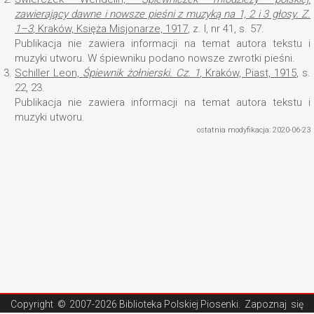
zawierający dawne i nowsze pieśni z muzyką na 1, 2 i 3 głosy
. Z.
1–3
, Kraków, Księża Misjonarze, 1917
, z. I, nr 41, s. 57.
Publikacja nie zawiera informacji na temat autora tekstu i
muzyki utworu. W śpiewniku podano nowsze zwrotki pieśni.
3.
Schiller Leon,
Śpiewnik żołnierski
. Cz. 1
, Kraków, Piast, 1915
, s.
22, 23.
Publikacja nie zawiera informacji na temat autora tekstu i
muzyki utworu.
ostatnia modyfikacja: 2020-06-23
Copyright ©
2007-2026 Biblioteka Polskiej Piosenki
. Zapoznaj się