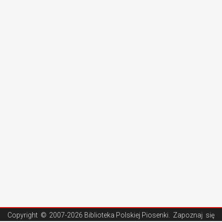
Copyright ©
2007-2026 Biblioteka Polskiej Piosenki
. Zapoznaj się