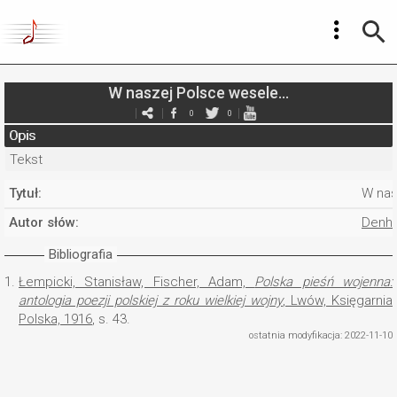
W naszej Polsce wesele...
0
0
Opis
Tekst
Tytuł:
W nas
Autor słów:
Denho
Bibliografia
1.
Łempicki, Stanisław, Fischer, Adam,
Polska pieśń wojenna:
antologia poezji polskiej z roku wielkiej wojny
, Lwów, Księgarnia
Polska, 1916
, s. 43.
ostatnia modyfikacja: 2022-11-10