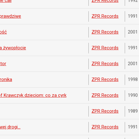
e call
ZPR Records
1992
 prawdziwe
ZPR Records
1991
ość
ZPR Records
2001
a żywopłocie
ZPR Records
1991
tor
ZPR Records
2001
ronika
ZPR Records
1998
f Krawczyk dzieciom: co za cyrk
ZPR Records
1990
ZPR Records
1989
ej drogi...
ZPR Records
1991