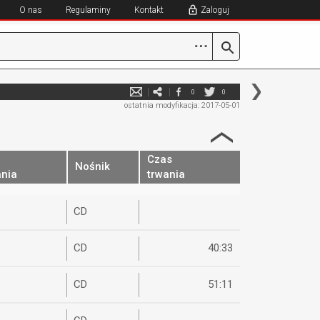
O nas
Regulaminy
Kontakt
Zaloguj
⋯
0
0
ostatnia modyfikacja: 2017-05-01
Czas
Nośnik
nia
trwania
CD
CD
40:33
CD
51:11