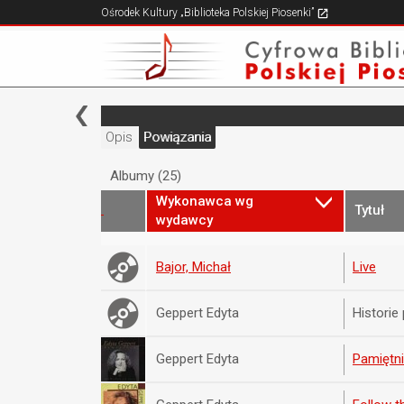
Ośrodek Kultury „Biblioteka Polskiej Piosenki”
Opis
Powiązania
Albumy (25)
Wykonawca wg
Tytuł
wydawcy
Bajor, Michał
Live
Geppert Edyta
Historie
Geppert Edyta
Pamiętni