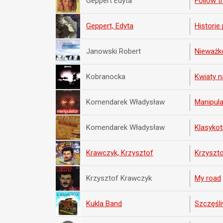
Geppert Edyta
Follow th
Geppert, Edyta
Historie
Janowski Robert
Nieważk
Kobranocka
Kwiaty n
Komendarek Władysław
Manipula
Komendarek Władysław
Klasykot
Krawczyk, Krzysztof
Krzyszto
Krzysztof Krawczyk
My road
Kukla Band
Szczęśliw