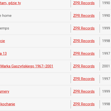
am, gdzie ty
ZPR Records
1990
e home
ZPR Records
1990
 temps
ZPR Records
1999
cie
ZPR Records
1998
a 13
ZPR Records
1997
i Marka Gaszyńskiego 1967–2001
ZPR Records
2001
ZPR Records
1997
umery
ZPR Records
1999
j kochanie
ZPR Records
1998