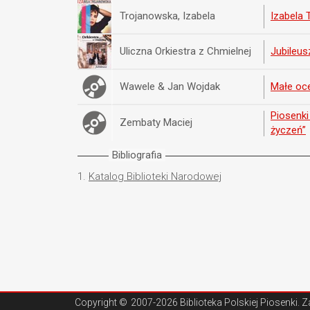
Trojanowska, Izabela
Izabela 
Uliczna Orkiestra z Chmielnej
Jubileus
Wawele & Jan Wojdak
Małe oc
Piosenki
Zembaty Maciej
życzeń”
Bibliografia
1.
Katalog Biblioteki Narodowej
Copyright ©
2007-2026 Biblioteka Polskiej Piosenki
. 