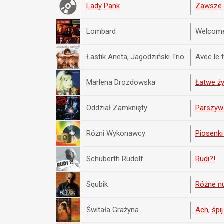
Lady Pank
Zawsze t
Lombard
Welcom
Łastik Aneta, Jagodziński Trio
Avec le
Marlena Drozdowska
Łatwe ży
Oddział Zamknięty
Parszyw
Różni Wykonawcy
Piosenk
Schuberth Rudolf
Rudi?!
Squbik
Różne n
Świtała Grażyna
Ach, śpi