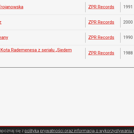
Trojanowska
ZPR Records
1991
z
ZPR Records
2000
eany
ZPR Records
1990
 Kota Rademenesa z serialu „Siedem
ZPR Records
1988
Zapoznaj się z
polityką prywatności oraz informacją o wykorzystywaniu 