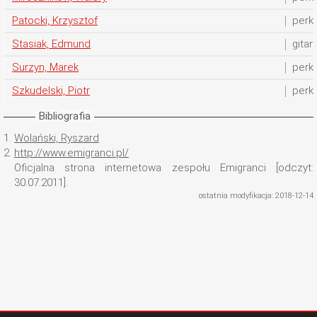
Patocki, Krzysztof
perk
Stasiak, Edmund
gitar
Surzyn, Marek
perk
Szkudelski, Piotr
perk
Bibliografia
1.
Wolański, Ryszard
2.
http://www.emigranci.pl/
Oficjalna strona internetowa zespołu Emigranci [odczyt:
30.07.2011].
ostatnia modyfikacja: 2018-12-14