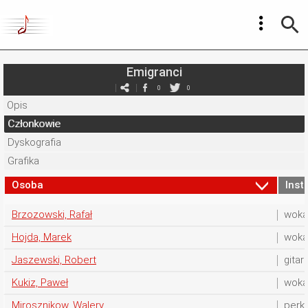
Emigranci
0
0
Opis
Członkowie
Dyskografia
Grafika
Osoba
Inst
Brzozowski, Rafał
woka
Hojda, Marek
woka
Jaszewski, Robert
gita
Kukiz, Paweł
woka
Mirosznikow, Walery
perk