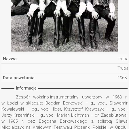
Nazwa:
Truba
Truba
Data powstania:
1963
Informacje
Zespół wokalno-instrumentalny utworzony w 1963 r.
w Łodzi w składzie: Bogdan Borkowski – g., voc., Sławomir
Kowalewski – bg., voc., lider, Krzysztof Krawczyk – g., voc.,
Jerzy Krzemiński – g., voc., Marian Lichtman – dr. Zadebiutował
w 1965 r. bez Bogdana Borkowskiego z solistką Sławą
Mikołajczyk na Krajowym Festiwalu Piosenki Polskiej w Opolu.