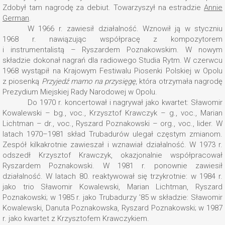
Zdobył tam nagrodę za debiut. Towarzyszył na estradzie
Annie
German
.
W 1966 r. zawiesił działalność. Wznowił ją w styczniu
1968 r. nawiązując współpracę z kompozytorem
i instrumentalistą – Ryszardem Poznakowskim. W nowym
składzie dokonał nagrań dla radiowego Studia Rytm. W czerwcu
1968 wystąpił na Krajowym Festiwalu Piosenki Polskiej w Opolu
z piosenką
Przyjedź mamo na przysięgę
, która otrzymała nagrodę
Prezydium Miejskiej Rady Narodowej w Opolu.
Do 1970 r. koncertował i nagrywał jako kwartet: Sławomir
Kowalewski – bg., voc., Krzysztof Krawczyk – g., voc., Marian
Lichtman – dr., voc., Ryszard Poznakowski – org., voc., lider. W
latach 1970–1981 skład Trubadurów ulegał częstym zmianom.
Zespół kilkakrotnie zawieszał i wznawiał działalność. W 1973 r.
odszedł Krzysztof Krawczyk, okazjonalnie współpracował
Ryszardem Poznakowski. W 1981 r. ponownie zawiesił
działalność. W latach 80. reaktywował się trzykrotnie: w 1984 r.
jako trio Sławomir Kowalewski, Marian Lichtman, Ryszard
Poznakowski; w 1985 r. jako Trubadurzy ’85 w składzie: Sławomir
Kowalewski, Danuta Poznakowska, Ryszard Poznakowski; w 1987
r. jako kwartet z Krzysztofem Krawczykiem.