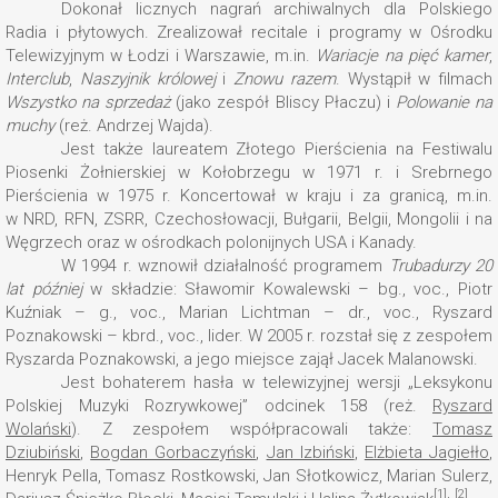
Dokonał licznych nagrań archiwalnych dla Polskiego
Radia i płytowych. Zrealizował recitale i programy w Ośrodku
Telewizyjnym w Łodzi i Warszawie, m.in.
Wariacje na pięć kamer
,
Interclub
,
Naszyjnik królowej
i
Znowu razem
. Wystąpił w filmach
Wszystko na sprzedaż
(jako zespół Bliscy Płaczu) i
Polowanie na
muchy
(reż. Andrzej Wajda).
Jest także laureatem Złotego Pierścienia na Festiwalu
Piosenki Żołnierskiej w Kołobrzegu w 1971 r. i Srebrnego
Pierścienia w 1975 r. Koncertował w kraju i za granicą, m.in.
w NRD, RFN, ZSRR, Czechosłowacji, Bułgarii, Belgii, Mongolii i na
Węgrzech oraz w ośrodkach polonijnych USA i Kanady.
W 1994 r. wznowił działalność programem
Trubadurzy 20
lat później
w składzie: Sławomir Kowalewski – bg., voc., Piotr
Kuźniak – g., voc., Marian Lichtman – dr., voc., Ryszard
Poznakowski – kbrd., voc., lider. W 2005 r. rozstał się z zespołem
Ryszarda Poznakowski, a jego miejsce zajął Jacek Malanowski.
Jest bohaterem hasła w telewizyjnej wersji „Leksykonu
Polskiej Muzyki Rozrywkowej” odcinek 158 (reż.
Ryszard
Wolański
). Z zespołem współpracowali także:
Tomasz
Dziubiński
,
Bogdan Gorbaczyński
,
Jan Izbiński
,
Elżbieta Jagiełło
,
Henryk Pella, Tomasz Rostkowski, Jan Słotkowicz, Marian Sulerz,
[1]
,
[2]