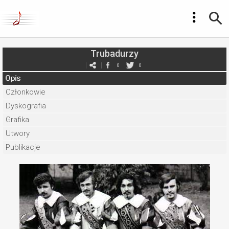
Trubadurzy
0
0
Opis
Członkowie
Dyskografia
Grafika
Utwory
Publikacje