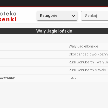
Kategorie
Wały Jagiellońskie
:
Wały Jagiellońskie
Okolicznościowo-Rozryw
Rudi Schuberth i Wały J
Rudi Schuberth & Wały J
owstania:
1977