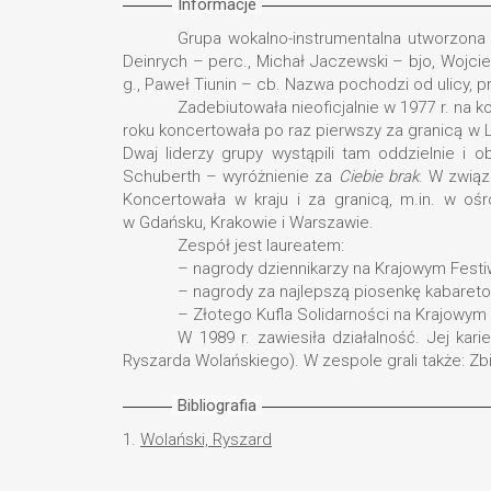
Informacje
Grupa wokalno-instrumentalna utworzona 
Deinrych – perc., Michał Jaczewski – bjo, Wojcie
g., Paweł Tiunin – cb. Nazwa pochodzi od ulicy, p
Zadebiutowała nieoficjalnie w 1977 r. na
roku koncertowała po raz pierwszy za granicą w Le
Dwaj liderzy grupy wystąpili tam oddzielnie i 
Schuberth – wyróżnienie za
Ciebie brak
. W związ
Koncertowała w kraju i za granicą, m.in. w ośr
w Gdańsku, Krakowie i Warszawie.
Zespół jest laureatem:
– nagrody dziennikarzy na Krajowym Festiwa
– nagrody za najlepszą piosenkę kabaretow
– Złotego Kufla Solidarności na Krajowym F
W 1989 r. zawiesiła działalność. Jej kar
Ryszarda Wolańskiego). W zespole grali także: Zb
Bibliografia
1.
Wolański, Ryszard