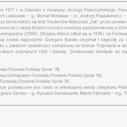
w 1977 r. w Gdańsku z inicjatywy Jerzego Piskorzyńskiego. Pierw
ch Laskowski – g., Michał Mołdawa – cl., Andrzej Pawlukiewicz – 
rzy której mieści się klub Studentów Wybrzeża „Żak”, przez pewien
 koncercie z okazji 60-tych rocznicy rewolucji październikowej w
ningradzie (ZSRR). Oficjalny debiut odbył się w 1978 r. na Festiw
obaj zostali nagrodzeni: Grzegorz Bukała otrzymał I nagrodę za
ku z zakazem działalności estradowej na terenie Trójmiasta w l
odkach polonijnych USA i Kanady. Zrealizowała teledyski do najp
lu Piosenki Polskiej Opole ’78,
ą na Krajowym Festiwalu Piosenki Polskiej Opole ’80,
estiwalu Piosenki Polskiej Opole ’81.
ierze poświęcone jest hasło w telewizyjnej wersji
Leksykonu Pols
igniew Seroka – g.; Ryszard Gniewkowski, Marek Patrzałek – bg.; T