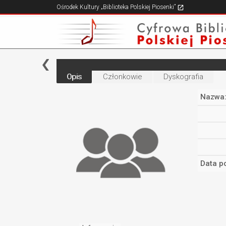
Ośrodek Kultury „Biblioteka Polskiej Piosenki”
Opis
Członkowie
Dyskografia
Nazwa
Data p