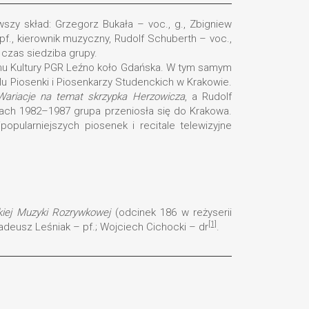
szy skład: Grzegorz Bukała – voc., g., Zbigniew
pf., kierownik muzyczny, Rudolf Schuberth – voc.,
 czas siedziba grupy.
 Domu Kultury PGR Leźno koło Gdańska. W tym samym
alu Piosenki i Piosenkarzy Studenckich w Krakowie.
Wariacje na temat skrzypka Herzowicza
, a Rudolf
atach 1982–1987 grupa przeniosła się do Krakowa.
opularniejszych piosenek i recitale telewizyjne
kiej Muzyki Rozrywkowej
(odcinek 186 w reżyserii
[1]
adeusz Leśniak – pf.; Wojciech Cichocki – dr
.