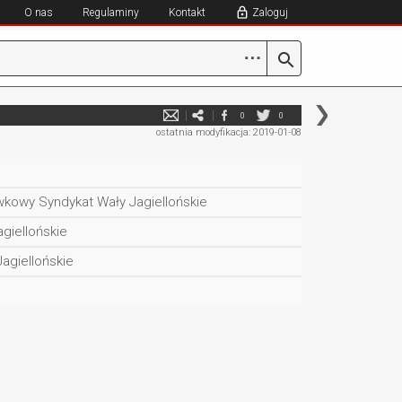
O nas
Regulaminy
Kontakt
Zaloguj
⋯
0
0
ostatnia modyfikacja: 2019-01-08
kowy Syndykat Wały Jagiellońskie
agiellońskie
agiellońskie