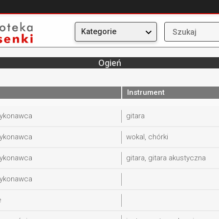
Kategorie
Ogień
Instrument
wykonawca
gitara
wykonawca
wokal, chórki
wykonawca
gitara, gitara akustyczna
wykonawca
e