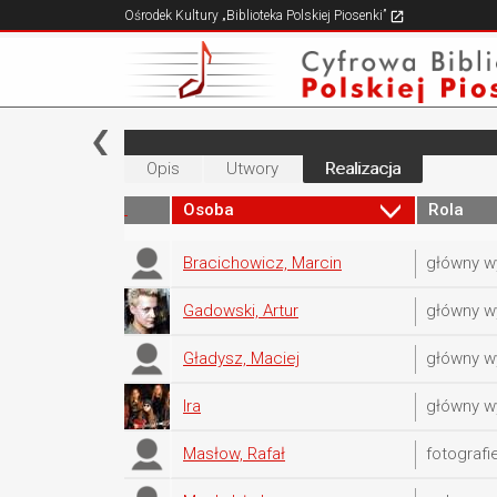
Ośrodek Kultury „Biblioteka Polskiej Piosenki”
Opis
Utwory
Realizacja
Osoba
Rola
Bracichowicz, Marcin
główny 
Gadowski, Artur
główny 
Gładysz, Maciej
główny 
Ira
główny 
Masłow, Rafał
fotografi