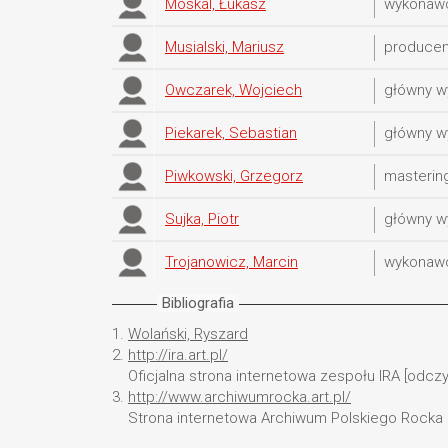
Moskal, Łukasz
wykonawc
Musialski, Mariusz
producen
Owczarek, Wojciech
główny 
Piekarek, Sebastian
główny w
Piwkowski, Grzegorz
masterin
Sujka, Piotr
główny 
Trojanowicz, Marcin
wykonawc
Bibliografia
1.
Wolański, Ryszard
2.
http://ira.art.pl/
Oficjalna strona internetowa zespołu IRA [odczyt
3.
http://www.archiwumrocka.art.pl/
Strona internetowa Archiwum Polskiego Rocka [