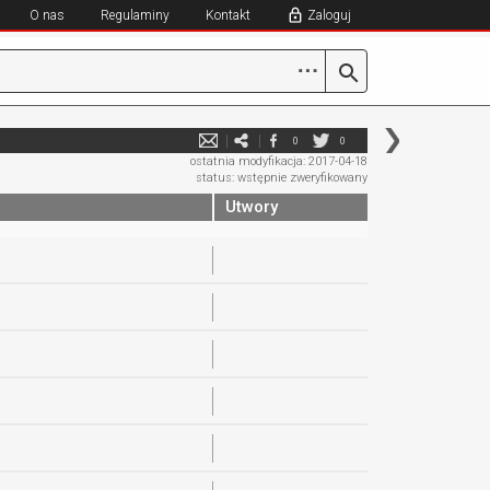
O nas
Regulaminy
Kontakt
Zaloguj
⋯
0
0
ostatnia modyfikacja: 2017-04-18
status: wstępnie zweryfikowany
Utwory