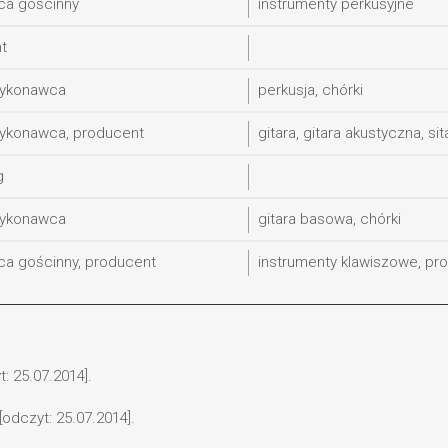
a gościnny
instrumenty perkusyjne
t
wykonawca
perkusja, chórki
ykonawca, producent
gitara, gitara akustyczna, sit
g
wykonawca
gitara basowa, chórki
a gościnny, producent
instrumenty klawiszowe, p
: 25.07.2014].
odczyt: 25.07.2014].