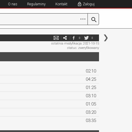
O nas
Regulaminy
Kontakt
Zaloguj
⋯
0
0
ostatnia modyfikacja: 2021-10-15
status: zweryfikowany
02:10
04:25
01:25
03:10
01:05
03:20
03:35