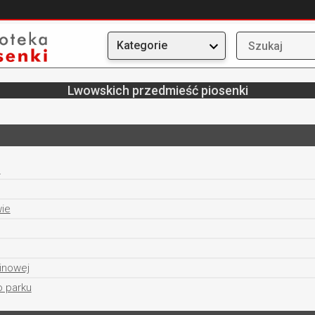
Kategorie
Lwowskich przedmieść piosenki
e
ie
cinowej
o parku