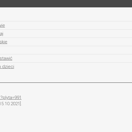
wie
aj
skie
stawić
 dzieci
p?plyta=991
5.10.2021].