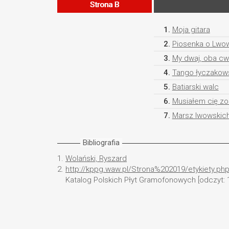
Strona B
1.
Moja gitara
2.
Piosenka o Lwo
3.
My dwaj, oba cw
4.
Tango łyczakow
5.
Batiarski walc
6.
Musiałem cię zo
7.
Marsz lwowskich
Bibliografia
1.
Wolański, Ryszard
2.
http://kppg.waw.pl/Strona%202019/etykiety.ph
Katalog Polskich Płyt Gramofonowych [odczyt: 1