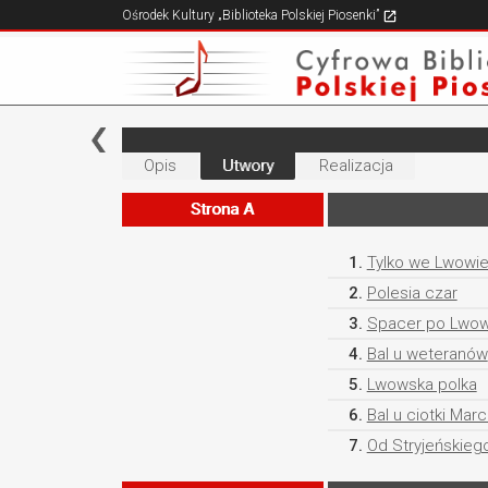
Ośrodek Kultury „Biblioteka Polskiej Piosenki”
Opis
Utwory
Realizacja
Strona A
1.
Tylko we Lwowi
2.
Polesia czar
3.
Spacer po Lwow
4.
Bal u weteranów
5.
Lwowska polka
6.
Bal u ciotki Mar
7.
Od Stryjeńskieg