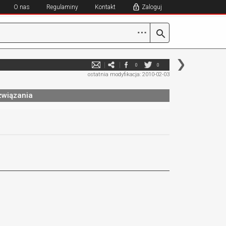
O nas
Regulaminy
Kontakt
Zaloguj
⋯
0
0
ostatnia modyfikacja: 2010-02-03
związania