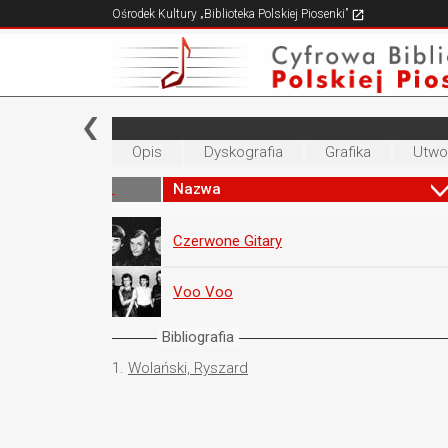
Ośrodek Kultury „Biblioteka Polskiej Piosenki”
Opis
Dyskografia
Grafika
Utwo
Nazwa
Czerwone Gitary
Voo Voo
Bibliografia
1.
Wolański, Ryszard