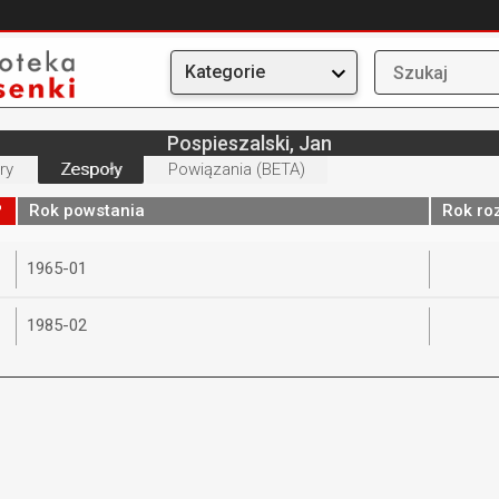
Kategorie
Pospieszalski, Jan
ry
Zespoły
Powiązania (BETA)
Rok powstania
Rok ro
1965-01
1985-02