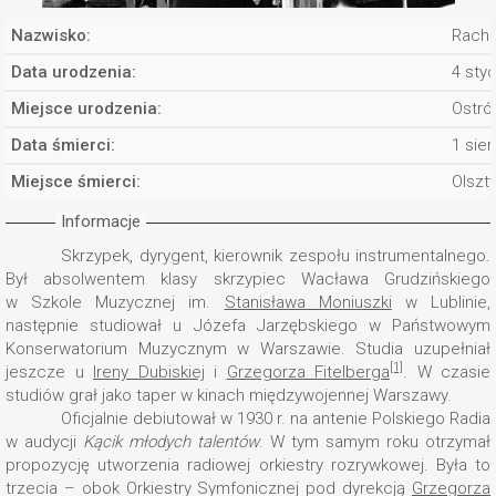
Nazwisko:
Racho
Data urodzenia:
4 sty
Miejsce urodzenia:
Ostró
Data śmierci:
1 sie
Miejsce śmierci:
Olszt
Informacje
Skrzypek, dyrygent, kierownik zespołu instrumentalnego.
Był absolwentem klasy skrzypiec Wacława Grudzińskiego
w Szkole Muzycznej im.
Stanisława Moniuszki
w Lublinie,
następnie studiował u Józefa Jarzębskiego w Państwowym
Konserwatorium Muzycznym w Warszawie. Studia uzupełniał
[1]
jeszcze u
Ireny Dubiskiej
i
Grzegorza Fitelberga
. W czasie
studiów grał jako taper w kinach międzywojennej Warszawy.
Oficjalnie debiutował w 1930 r. na antenie Polskiego Radia
w audycji
Kącik młodych talentów
. W tym samym roku otrzymał
propozycję utworzenia radiowej orkiestry rozrywkowej. Była to
trzecia – obok Orkiestry Symfonicznej pod dyrekcją
Grzegorza