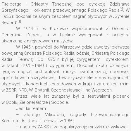
Fitelberga
i Orkiestry Tanecznej pod dyrekcją
Zdzisława
[2]
Górzyńskiego
– orkiestra przedwojennego Polskiego Radia
. W
1936 r. dokonał ze swym zespołem nagrań płytowych w „Syrenie
[1]
Record”
.
W 1944 r. w Krakowie współpracował z Orkiestrą
Generalnej Guberni, a w Lublinie występował z orkiestrą
utworzoną z miejscowych muzyków.
W 1945 r. powrócił do Warszawy, gdzie utworzył pierwszą
powojenną Orkiestrę Polskiego Radia, później Orkiestrę Polskiego
Radia i Telewizji. Do 1975 r. był jej dyrygentem i dyrektorem,
w latach 1975–1980 I dyrygentem. Dokonał około dziesięciu
tysięcy nagrań archiwalnych muzyki symfonicznej, operowej,
operetkowej i rozrywkowej. Towarzyszył solistom w nagraniach
płytowych i koncertach estradowych w kraju i za granicą, m.in.
w ZSRR, NRD, W. Brytanii, Czechosłowacji i na Węgrzech.
Przez wiele lat związany był z festiwalami piosenki
w Opolu, Zielonej Górze i Sopocie.
Jest laureatem:
– Złotego Mikrofonu, nagrody Przewodniczącego
Komitetu ds. Radia i Telewizji w 1969,
– nagrody ZAIKS-u za popularyzację muzyki rozrywkowej,