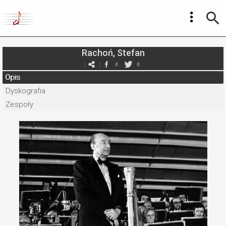
Rachoń, Stefan
0
0
Opis
Dyskografia
Zespoły