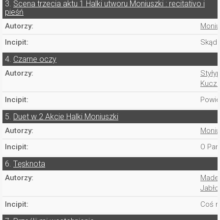
3.
Scena trzecia aktu 1 Halki utworu Moniuszki : recitativo i
pieśń
Autorzy:
Moniu
Incipit:
Skąd 
4.
Czarne oczy
Autorzy:
Styłyp
Kucz 
Incipit:
Powie
5.
Duet w 2 Akcie Halki Moniuszki
Autorzy:
Moniu
Incipit:
O Pan
6.
Tęsknota
Autorzy:
Madej
Jabło
Incipit:
Coś m