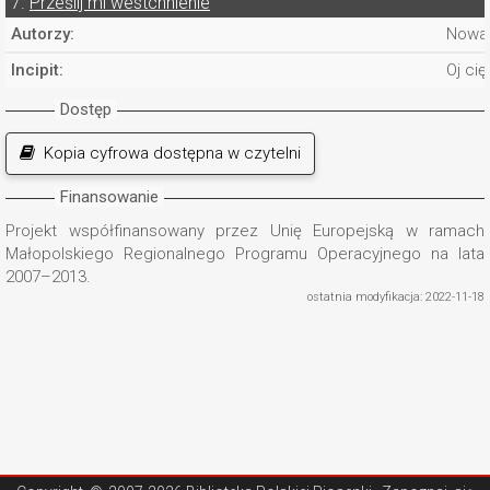
7.
Prześlij mi westchnienie
Autorzy:
Nowak
Incipit:
Oj ci
Dostęp
Kopia cyfrowa dostępna w czytelni
Finansowanie
Projekt współfinansowany przez Unię Europejską w ramach
Małopolskiego Regionalnego Programu Operacyjnego na lata
2007–2013.
ostatnia modyfikacja: 2022-11-18