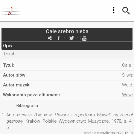
Całe srebro nieba
0
0
Opis
Tekst
Tytuł:
Całe 
Autor słów:
Śliwi
Autor muzyki:
Wojda
Wykonania poza albumami:
Wawe
Bibliografia
1.
Antoszewski Zbigniew,
Utwory z repertuaru Waweli: na zespół
gitarowy
, Kraków, Polskie Wydawnictwo Muzyczne, 1978
, s. 4,
5.
ostatnia modyfikacja: 2022-12-13