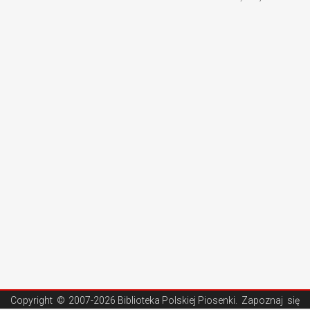
Copyright ©
2007-2026 Biblioteka Polskiej Piosenki
. Zapoznaj się