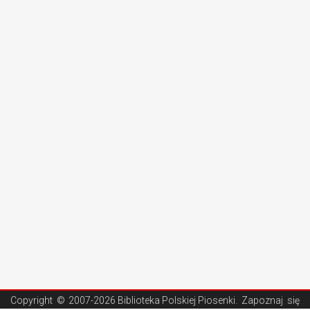
Copyright ©
2007-2026 Biblioteka Polskiej Piosenki
. Zapoznaj się