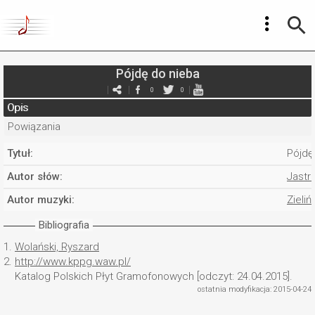
Pójdę do nieba
0
0
Opis
Powiązania
Tytuł:
Pójdę
Autor słów:
Jastr
Autor muzyki:
Zieliń
Bibliografia
1.
Wolański, Ryszard
2.
http://www.kppg.waw.pl/
Katalog Polskich Płyt Gramofonowych [odczyt: 24.04.2015].
ostatnia modyfikacja: 2015-04-24