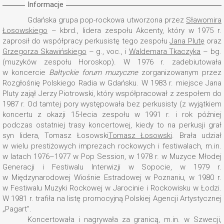
Informacje
Gdańska grupa pop-rockowa utworzona przez
Sławomira
Łosowskiego
– kbrd., lidera zespołu Akcenty, który w 1975 r.
zaprosił do współpracy perkusistę tego zespołu
Jana Plutę
oraz
Grzegorza Skawińskiego
– g., voc., i
Waldemara Tkaczyka
– bg.
(muzyków zespołu Horoskop). W 1976 r. zadebiutowała
w koncercie
Bałtyckie forum muzyczne
zorganizowanym przez
Rozgłośnię Polskiego Radia w Gdańsku. W 1983 r. miejsce Jana
Pluty zajął Jerzy Piotrowski, który współpracował z zespołem do
1987 r. Od tamtej pory występowała bez perkusisty (z wyjątkiem
koncertu z okazji 15-lecia zespołu w 1991 r. i rok później
podczas ostatniej trasy koncertowej, kiedy to na perkusji grał
syn lidera, Tomasz Łosowski
Tomasz Łosowski
. Brała udział
w wielu prestiżowych imprezach rockowych i festiwalach, m.in.
w latach 1976–1977 w Pop Session, w 1978 r. w Muzyce Młodej
Generacji i Festiwalu Interwizji w Sopocie, w 1979 r.
w Międzynarodowej Wiośnie Estradowej w Poznaniu, w 1980 r.
w Festiwalu Muzyki Rockowej w Jarocinie i Rockowisku w Łodzi.
W 1981 r. trafiła na listę promocyjną Polskiej Agencji Artystycznej
„Pagart”.
Koncertowała i nagrywała za granicą, m.in. w Szwecji,