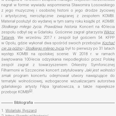
nagrał w formie wywiadu wspomnienia Sławomira Łosowskiego
z jego muzycznej i osobistej historii o jego drodze życiowej
i artystycznej, nierozłącznie związanej z zespołem KOMBI.
Materiał posłużył do wydanej w tym samy roku książki pt.
KOMBI.
Słodkiego miłego życia. Prawdziwa historia
. Koncert na 40-lecia
zespołu odbył się w Gdańsku. Gościnnie zagrał gitarzysta
Wiktor
Tatarek
. We wrześniu 2017 r. zespół był gościem 54. KFPP
w Opolu, gdzie wykonał dwa spośród swoich przebojów
Kochać
cię za późno
i
Słodkiego miłego życia
; był to pierwszy po 31 latach
występ KOMBI na opolskiej scenie. W 2018 r. w ramach
świętowania 100-lecia odzyskania niepodległości przez Polskę
zespół zagrał z towarzyszeniem Orkiestry Symfonicznej
Filharmonii w Szczecinie koncert zatytułowany
Jaki jest wolności
smak
program koncertu odejmował utwory nawiązujące do
tematyki wolnościowej, wzbogacone wizualizacjami autorstwa
gdańskiego artysty Filipa Ignatowicza, a także największe
[2]
przeboje KOMBI
.
Bibliografia
1.
Wolański, Ryszard