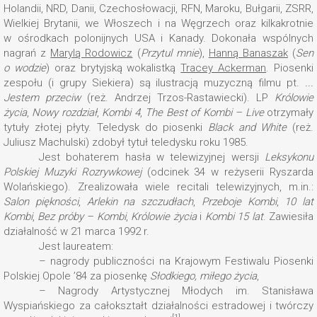
Holandii, NRD, Danii, Czechosłowacji, RFN, Maroku, Bułgarii, ZSRR,
Wielkiej Brytanii, we Włoszech i na Węgrzech oraz kilkakrotnie
w ośrodkach polonijnych USA i Kanady. Dokonała wspólnych
nagrań z
Marylą Rodowicz
(
Przytul mnie
),
Hanną Banaszak
(
Sen
o wodzie
) oraz brytyjską wokalistką
Tracey Ackerman
. Piosenki
zespołu (i grupy Siekiera) są ilustracją muzyczną filmu pt.
...
Jestem przeciw
(reż. Andrzej Trzos-Rastawiecki). LP
Królowie
życia
,
Nowy rozdział
,
Kombi 4
,
The Best of Kombi – Live
otrzymały
tytuły złotej płyty. Teledysk do piosenki
Black and White
(reż.
Juliusz Machulski) zdobył tytuł teledysku roku 1985.
Jest bohaterem hasła w telewizyjnej wersji
Leksykonu
Polskiej Muzyki Rozrywkowej
(odcinek 34 w reżyserii Ryszarda
Wolańskiego). Zrealizowała wiele recitali telewizyjnych, m.in.:
Salon piękności
,
Arlekin na szczudłach
,
Przeboje Kombi
,
10 lat
Kombi
,
Bez próby – Kombi
,
Królowie życia
i
Kombi 15 lat
. Zawiesiła
działalność w 21 marca 1992 r.
Jest laureatem:
– nagrody publiczności na Krajowym Festiwalu Piosenki
Polskiej Opole ’84 za piosenkę
Słodkiego, miłego życia
,
– Nagrody Artystycznej Młodych im. Stanisława
Wyspiańskiego za całokształt działalności estradowej i twórczy