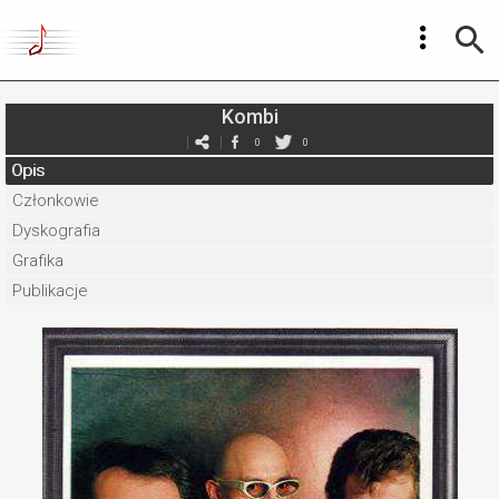
Kombi
0
0
Opis
Członkowie
Dyskografia
Grafika
Publikacje