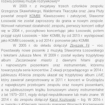
[1]
rozwój polskiej muzyki rozrywkowej
W 2003 r. z inicjatywy trzech członków zespołu:
Grzegorza Skawińskiego, Waldemara Tkaczyka oraz Jana Pluty
powstał zespół
KOMBII
. Klawiszowiec i założyciel, Sławomir
Łosowski nie został zaproszony do grania w nowym zespole.
Wznowił natomiast działalność zespołu, pierwszy koncert odbył
się w 2004 r., początkowo koncertując jako Łosowski, potem
przyjął szyld Łosowski – lider KOMBI, by od 2013 r. występować
jako KOMBI Łosowski, a od 2014 r. ponownie jako KOMBI.
W 2005 r. do składu dołączył
Zbyszek Fil
– voc.
Powstawały nowe piosenki z muzyką Sławomira Łosowskiego
i tekstami Juliusza Mere. W 2009 r. został wydany trzypłytowy
album
Zaczarowane miasto
z dawnymi hitami grupy
i najnowszymi piosenkami oraz instrumentale, któremu
towarzyszyła seria koncertów. Z okazji przypadającego w 2014 r.
jubileuszu 45-lecia zespołu ukazał się trzypłytowy album
LIVE
,
który zawierał zarejestrowany w 2011 r. koncert w Grudziądzu
z największymi przebojami zespołu oraz nowymi piosenkami,
a na jubileuszowym krążku bonusowym utwory instrumentalne
z lat 1973–2011, nigdy dotąd niepublikowane lub mało znane. W
2014 r. do zespołu dołączył
Karol Kozłowski
– bg. W 2016 r.
w związku z 40-leciem zespołu manager Wojciech Korzeniewski