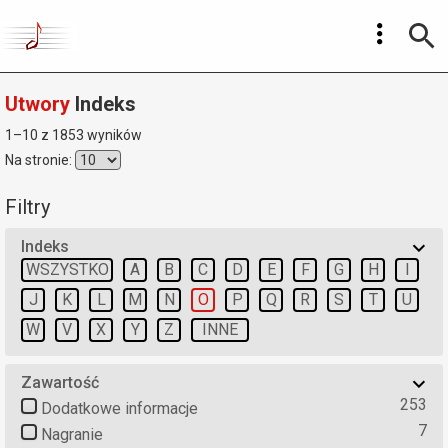
Utwory
Indeks
1–10 z 1853 wyników
Na stronie:
Filtry
Indeks
WSZYSTKO
A
B
C
D
E
F
G
H
I
J
K
L
M
N
O
P
Q
R
S
T
U
W
V
X
Y
Z
INNE
Zawartość
253
Dodatkowe informacje
7
Nagranie