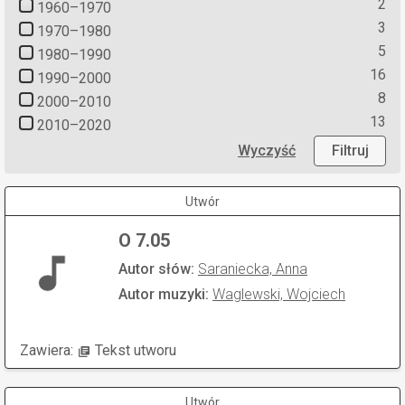
2
1960–1970
3
1970–1980
5
1980–1990
16
1990–2000
8
2000–2010
13
2010–2020
Wyczyść
Filtruj
Utwór
O 7.05
Autor słów:
Saraniecka, Anna
Autor muzyki:
Waglewski, Wojciech
Zawiera:
Tekst utworu
Utwór