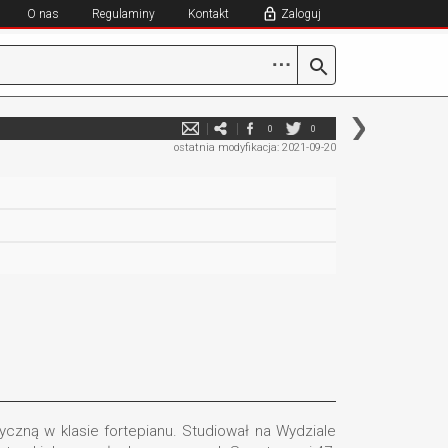
O nas
Regulaminy
Kontakt
Zaloguj
⋯
0
0
ostatnia modyfikacja: 2021-09-20
zyczną w klasie fortepianu. Studiował na Wydziale