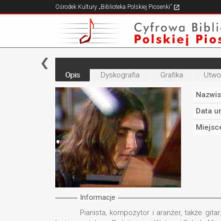
Ośrodek Kultury „Biblioteka Polskiej Piosenki”
Opis
Dyskografia
Grafika
Utwo
Nazwis
Data u
Miejsc
Informacje
Pianista, kompozytor i aranżer, także git