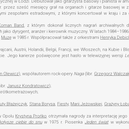
cznej w Łodzi. Debiutował jako gitarzysta basowy i pianista w a
r. przez sześć miesięcy grał na organach i gitarze basowej w
mi zespołami estradowymi, z którymi koncertował w kraju i za 
Koman Band
, z którym dokonał licznych nagrań archiwalnych 
 jako dyrygent, aranżer i kierownik muzyczny. W latach 1984–198
z
Muzę
w 1985 r. Współpracował także z orkiestrami
Henryka Debic
carii, Austrii, Holandii, Belgii, Francji, we Włoszech, na Kubie i 
ie. Jego karierze poświęcone jest hasło w telewizyjnej wersji
Le
n Olewicz
), współautorem rock-opery
Naga
(libr.
Grzegorz Walcza
libr.
Janusz Kondratowicz
);
w krótkometrażowych;
uty Błażejczyk
,
Stana Borysa
,
Fiesty
,
Marii Jeżowskiej
,
Grażyny Łob
 w Opolu
Krystyna Prońko
otrzymała nagrody za interpretację jeg
kołysze ciebie do snu
w 1975 r. Piosenka
Jeden świat
w wykon