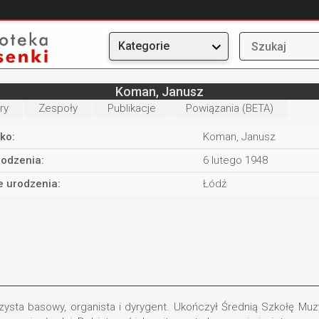
Kategorie
Koman, Janusz
ry
Zespoły
Publikacje
Powiązania (BETA)
ko:
Koman, Janusz
rodzenia:
6 lutego 1948
e urodzenia:
Łódź
arzysta basowy, organista i dyrygent. Ukończył Średnią Szkołę Mu