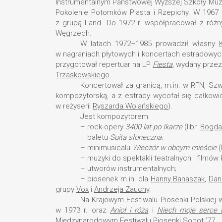
Instrumentalnym Państwowej Wyższej Szkoły Muzy
Pokolenie Potomków Piasta i Rzepichy. W 1967 
z grupą Land. Do 1972 r. współpracował z różny
Węgrzech.
W latach 1972–1985 prowadził własny
w nagraniach płytowych i koncertach estradowych
przygotował repertuar na LP
Fiesta
, wydany prze
Trzaskowskiego
.
Koncertował za granicą, m.in. w RFN, Szwaj
kompozytorską, a z estrady wycofał się całkowic
w reżyserii
Ryszarda Wolańskiego
).
Jest kompozytorem:
– rock-opery
3400 lat po Ikarze
(libr.
Bogda
– baletu
Suita słoneczna
;
– minimusicalu
Wieczór w obcym mieście
(
– muzyki do spektakli teatralnych i filmó
– utworów instrumentalnych;
– piosenek m.in. dla
Hanny Banaszak
,
Dan
grupy
Vox
i
Andrzeja Zauchy
.
Na Krajowym Festiwalu Piosenki Polskiej
w 1973 r. oraz
Anioł i róża
i
Niech moje serce 
Międzynarodowym Festiwalu Piosenki Sopot ’77.