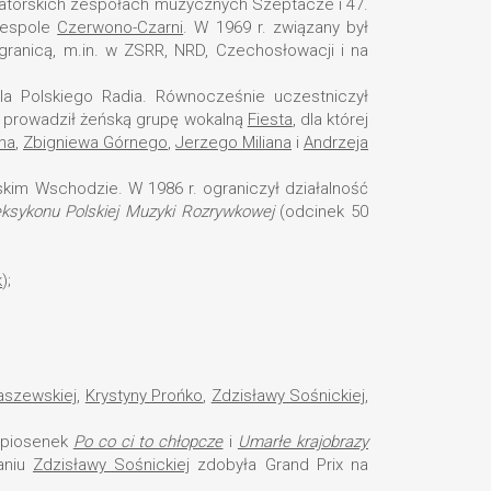
matorskich zespołach muzycznych Szeptacze i 47.
 zespole
Czerwono-Czarni
. W 1969 r. związany był
granicą, m.in. w ZSRR, NRD, Czechosłowacji i na
dla Polskiego Radia. Równocześnie uczestniczył
6 prowadził żeńską grupę wokalną
Fiesta
, dla której
ha
,
Zbigniewa Górnego
,
Jerzego Miliana
i
Andrzeja
Bliskim Wschodzie. W 1986 r. ograniczył działalność
ksykonu Polskiej Muzyki Rozrywkowej
(odcinek 50
k
);
aszewskiej
,
Krystyny Prońko
,
Zdzisławy Sośnickiej
,
o piosenek
Po co ci to chłopcze
i
Umarłe krajobrazy
aniu
Zdzisławy Sośnickiej
zdobyła Grand Prix na