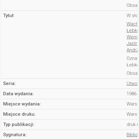
Obsad
Tytuł:
W sło
Wacła
Łebko
Werne
Jastr
Andrz
Oznac
Łebko
Obsad
Seria:
Utwor
Data wydania:
1986 
Miejsce wydania:
Wars
Miejsce druku:
Wars
Typ publikacji:
druk 
Sygnatura:
Biblio