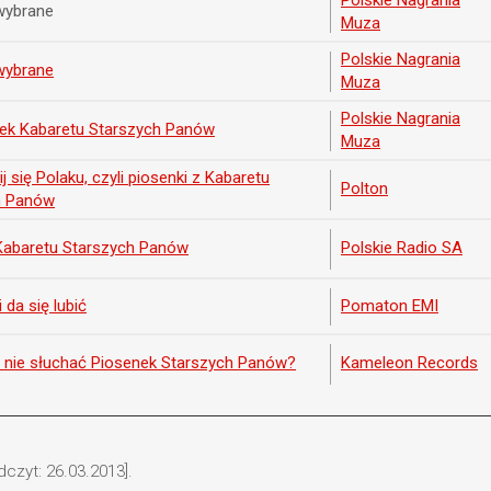
Polskie Nagrania
wybrane
Muza
Polskie Nagrania
wybrane
Muza
Polskie Nagrania
nek Kabaretu Starszych Panów
Muza
 się Polaku, czyli piosenki z Kabaretu
Polton
h Panów
Kabaretu Starszych Panów
Polskie Radio SA
da się lubić
Pomaton EMI
tu nie słuchać Piosenek Starszych Panów?
Kameleon Records
dczyt: 26.03.2013].