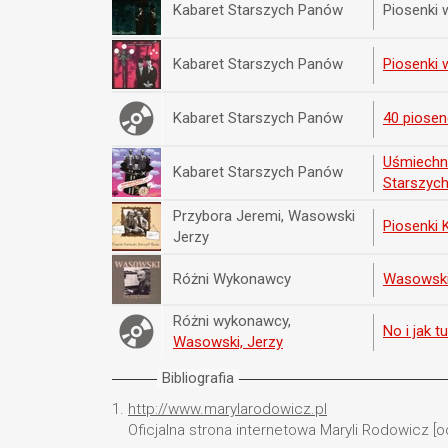
Kabaret Starszych Panów
Piosenki 
Kabaret Starszych Panów
Piosenki 
Kabaret Starszych Panów
40 piose
Uśmiechnij
Kabaret Starszych Panów
Starszyc
Przybora Jeremi, Wasowski
Piosenki 
Jerzy
Różni Wykonawcy
Wasowski 
Różni wykonawcy,
No i jak 
Wasowski, Jerzy
Bibliografia
1.
http://www.marylarodowicz.pl
Oficjalna strona internetowa Maryli Rodowicz [o