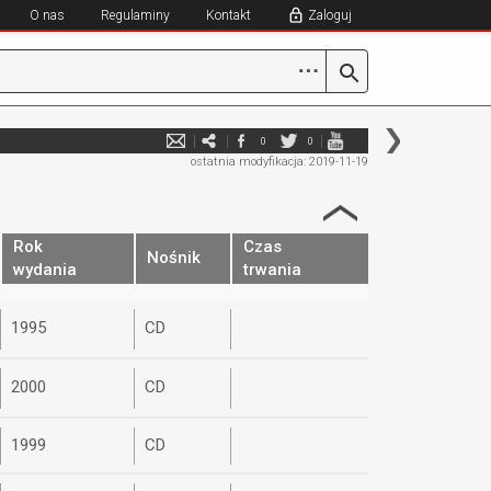
O nas
Regulaminy
Kontakt
Zaloguj
⋯
0
0
ostatnia modyfikacja: 2019-11-19
Rok
Czas
Nośnik
wydania
trwania
1995
CD
2000
CD
1999
CD