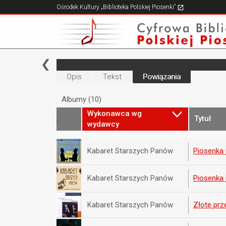
Ośrodek Kultury „Biblioteka Polskiej Piosenki”
Opis
Tekst
Powiązania
Albumy (10)
Wykonawca wg
Tytuł
wydawcy
Kabaret Starszych Panów
Piosenka 
Kabaret Starszych Panów
Piosenka 
Kabaret Starszych Panów
Złote prz