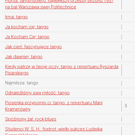
Florita: tango-bolero: największy przebój sezonu 1937
na bal Warszawa swej Politechnice
Irma: tango
Ja kocham cię: tango
Ja Kocham Cię: tango
Jak cień: fascynujące tango
Jak dawniej: tango
Kiedy patrzę w twoje oczy: tango z repertuaru Ryszarda
Pisarskiego
Najmilsza: tango
Odnaleźliśmy swą miłość: tango
Piosenka przypomni ci: tango: z repertuaru Marii
3
Kramerówny
Spóźniony żal: rock-blues
Studenci W. S. H.: foxtrot: wielki sukces Ludwika