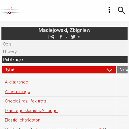
Maciejowski, Zbigniew
0
0
Opis
Utwory
Publikacje
Tytuł
Nr w
Alicja: tango
Almeri: tango
Chociaż raz!: fox-trott
Dlaczego kłamiesz?: tango
Elastic: charleston